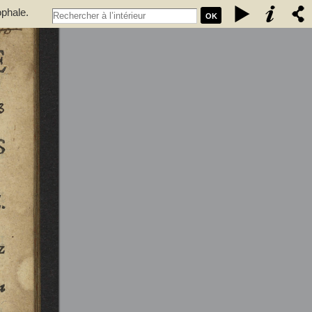
ophale.
OK
 qui se