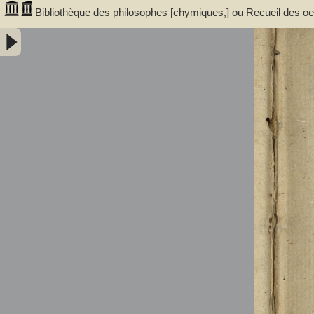
Bibliothèque des philosophes [chymiques,] ou Recueil des oeuv
Tome premier, contenant sept traitez... avec un discours, serv
trouvent dans ces traitez... par le sieur S.D.E.M. - Salmon, William 