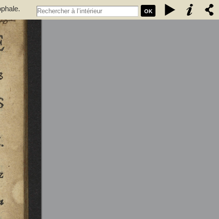
ophale.
OK
 qui se