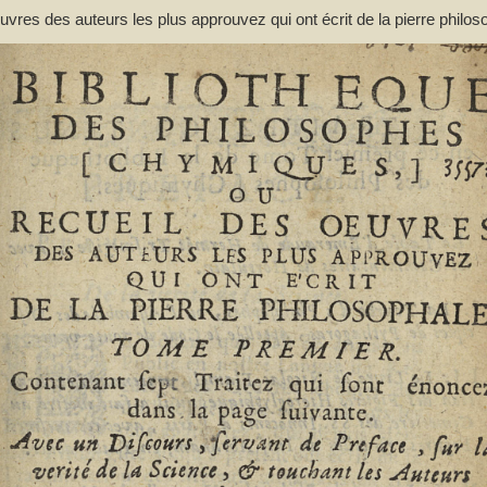
res des auteurs les plus approuvez qui ont écrit de la pierre philos
ant de préface... et une liste des termes de l'art, & des mots anciens
(1644-1713)