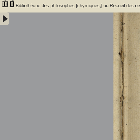
Bibliothèque des philosophes [chymiques,] ou Recueil des oeuv
Tome premier, contenant sept traitez... avec un discours, serv
trouvent dans ces traitez... par le sieur S.D.E.M. - Salmon, William 