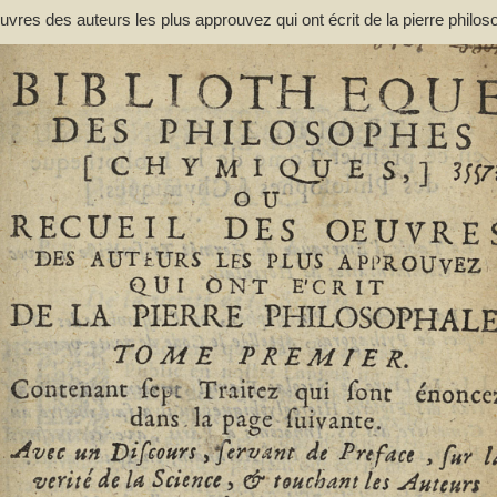
res des auteurs les plus approuvez qui ont écrit de la pierre philos
ant de préface... et une liste des termes de l'art, & des mots anciens
(1644-1713)