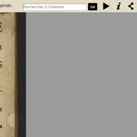
ophale.
OK
 qui se