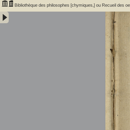
Bibliothèque des philosophes [chymiques,] ou Recueil des oeuv
Tome premier, contenant sept traitez... avec un discours, serv
trouvent dans ces traitez... par le sieur S.D.E.M. - Salmon, William 