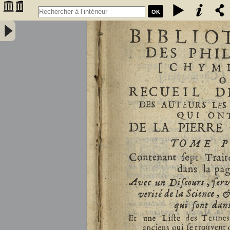
OK
Bibliothèque des philosophes [chymiques,] ou Recueil des oeuvres
des auteurs les plus approuvez qui ont écrit de la pierre philosophale.
Tome premier, contenant sept traitez... avec un discours, servant de
préface... et une liste des termes de l'art, & des mots anciens qui se
trouvent dans ces traitez... par le sieur S.D.E.M. - Salmon, William
(1644-1713)