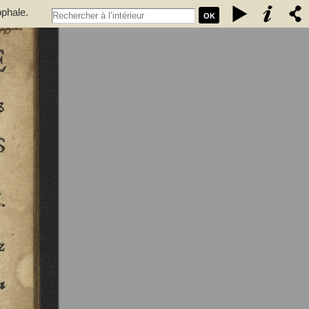
ophale.
OK
 qui se