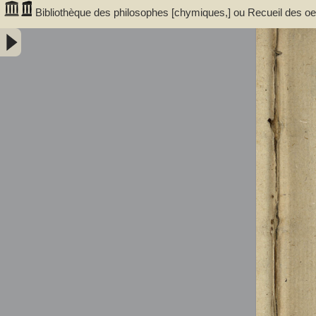
Bibliothèque des philosophes [chymiques,] ou Recueil des oeuv
Tome premier, contenant sept traitez... avec un discours, serv
trouvent dans ces traitez... par le sieur S.D.E.M. - Salmon, William 