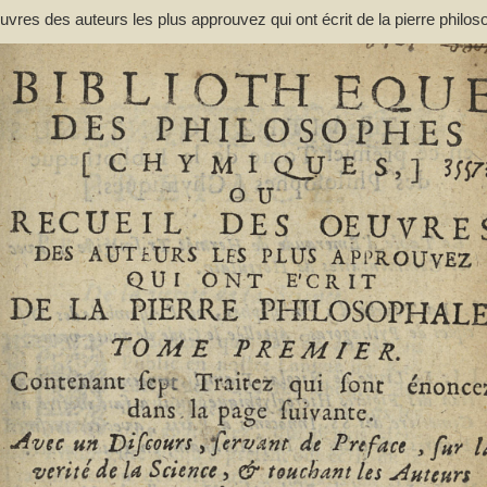
res des auteurs les plus approuvez qui ont écrit de la pierre philos
ant de préface... et une liste des termes de l'art, & des mots anciens
(1644-1713)