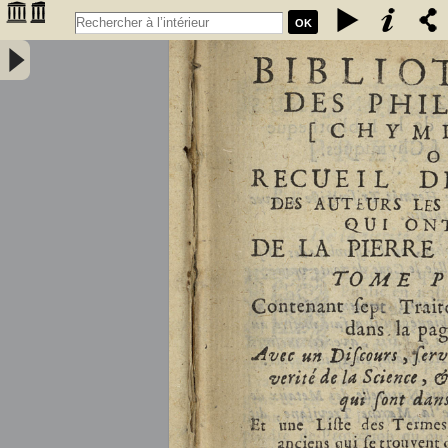
OK
Bibliothèque des philosophes [chymiques,] ou Recueil des oeuvres
des auteurs les plus approuvez qui ont écrit de la pierre philosophale.
Tome premier, contenant sept traitez... avec un discours, servant de
préface... et une liste des termes de l'art, & des mots anciens qui se
trouvent dans ces traitez... par le sieur S.D.E.M. - Salmon, William
(1644-1713)