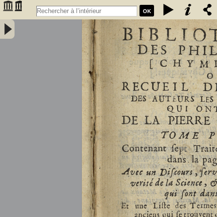
OK
Bibliothèque des philosophes [chymiques,] ou Recueil des oeuvres
des auteurs les plus approuvez qui ont écrit de la pierre philosophale.
Tome premier, contenant sept traitez... avec un discours, servant de
préface... et une liste des termes de l'art, & des mots anciens qui se
trouvent dans ces traitez... par le sieur S.D.E.M. - Salmon, William
(1644-1713)