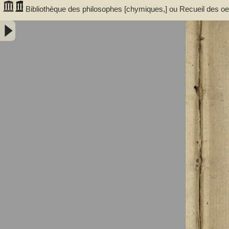
Bibliothèque des philosophes [chymiques,] ou Recueil des oeuv
Tome premier, contenant sept traitez... avec un discours, serv
trouvent dans ces traitez... par le sieur S.D.E.M. - Salmon, William 