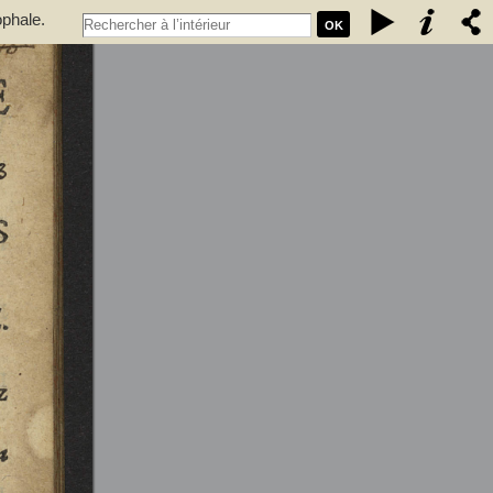
ophale.
OK
 qui se