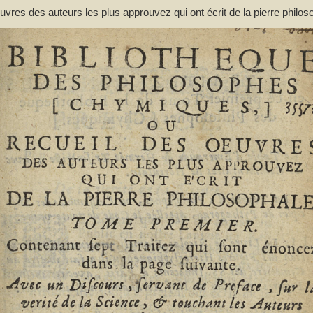
res des auteurs les plus approuvez qui ont écrit de la pierre philos
ant de préface... et une liste des termes de l'art, & des mots anciens
(1644-1713)