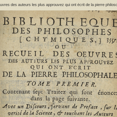
res des auteurs les plus approuvez qui ont écrit de la pierre philos
ant de préface... et une liste des termes de l'art, & des mots anciens
(1644-1713)