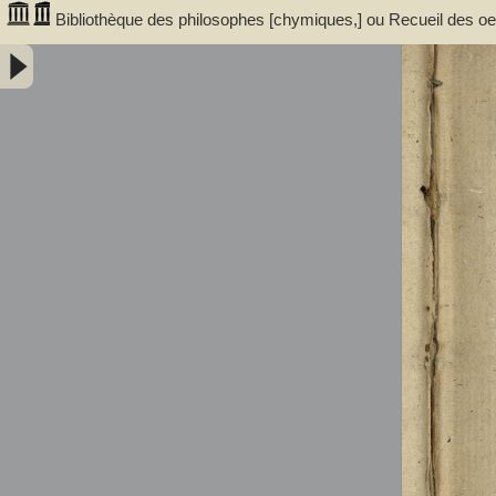
Bibliothèque des philosophes [chymiques,] ou Recueil des oeuv
Tome premier, contenant sept traitez... avec un discours, serv
trouvent dans ces traitez... par le sieur S.D.E.M. - Salmon, William 