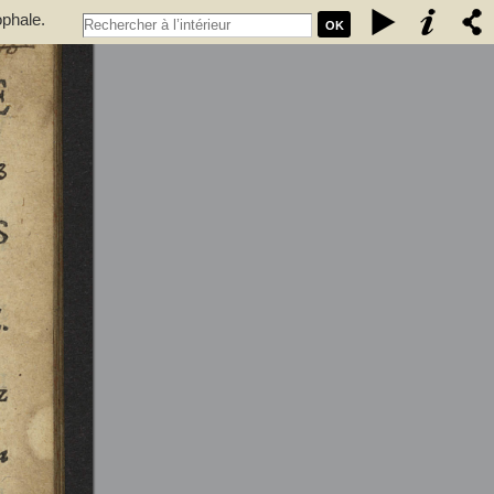
ophale.
OK
 qui se