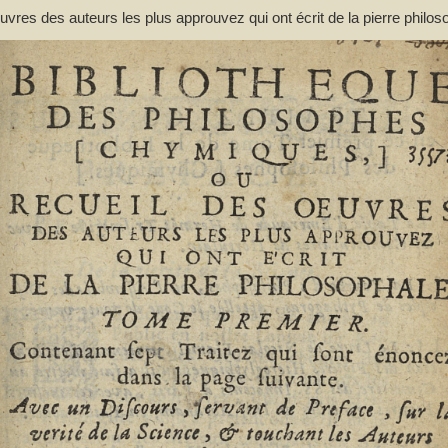
res des auteurs les plus approuvez qui ont écrit de la pierre philos
ant de préface... et une liste des termes de l'art, & des mots anciens
(1644-1713)