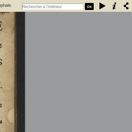
ophale.
OK
 qui se