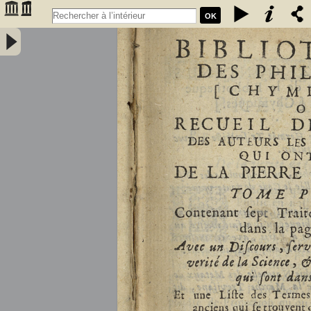
OK
Bibliothèque des philosophes [chymiques,] ou Recueil des oeuvres
des auteurs les plus approuvez qui ont écrit de la pierre philosophale.
Tome premier, contenant sept traitez... avec un discours, servant de
préface... et une liste des termes de l'art, & des mots anciens qui se
trouvent dans ces traitez... par le sieur S.D.E.M. - Salmon, William
(1644-1713)