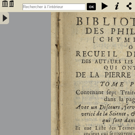
OK
Bibliothèque des philosophes [chymiques,] ou Recueil des oeuvres
des auteurs les plus approuvez qui ont écrit de la pierre philosophale.
Tome premier, contenant sept traitez... avec un discours, servant de
préface... et une liste des termes de l'art, & des mots anciens qui se
trouvent dans ces traitez... par le sieur S.D.E.M. - Salmon, William
(1644-1713)