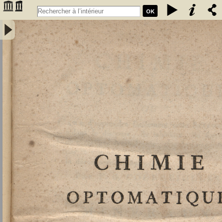
OK
Chimie optomatique ou l'art d'apprendre facilement cette science en
aidant le discours, de tableaux, de figures et de caractères
symboliques, afin de mieux saisir, par la vue, les rapports de la
composition et de la décomposition des corps par F. G. Courrejolles.
Livre premier. Minéraux - Courrejolles, François-Gabriel