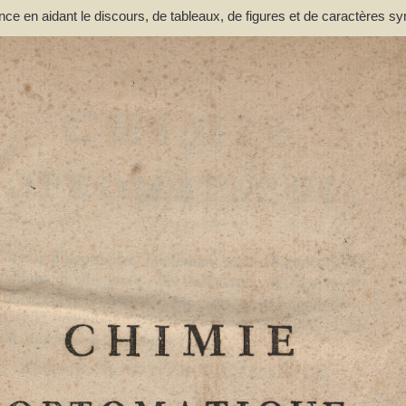
nce en aidant le discours, de tableaux, de figures et de caractères s
n et de la décomposition des corps par F. G. Courrejolles. Livre premie