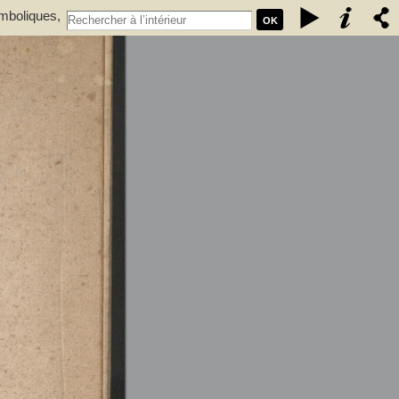
ymboliques,
OK
r.