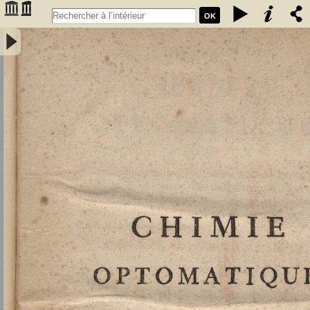
OK
Chimie optomatique ou l'art d'apprendre facilement cette science en
aidant le discours, de tableaux, de figures et de caractères
symboliques, afin de mieux saisir, par la vue, les rapports de la
composition et de la décomposition des corps par F. G. Courrejolles.
Livre premier. Minéraux - Courrejolles, François-Gabriel