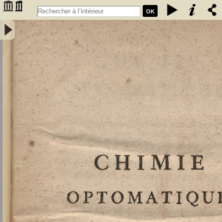
OK
Chimie optomatique ou l'art d'apprendre facilement cette science en
aidant le discours, de tableaux, de figures et de caractères
symboliques, afin de mieux saisir, par la vue, les rapports de la
composition et de la décomposition des corps par F. G. Courrejolles.
Livre premier. Minéraux - Courrejolles, François-Gabriel