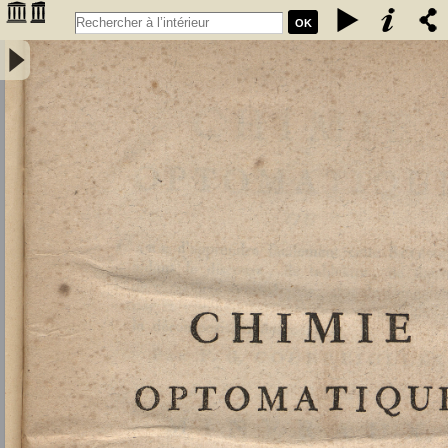
OK
Chimie optomatique ou l'art d'apprendre facilement cette science en
aidant le discours, de tableaux, de figures et de caractères
symboliques, afin de mieux saisir, par la vue, les rapports de la
composition et de la décomposition des corps par F. G. Courrejolles.
Livre premier. Minéraux - Courrejolles, François-Gabriel