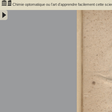
Chimie optomatique ou l'art d'apprendre facilement cette scie
afin de mieux saisir, par la vue, les rapports de la compositio
Minéraux - Courrejolles, François-Gabriel