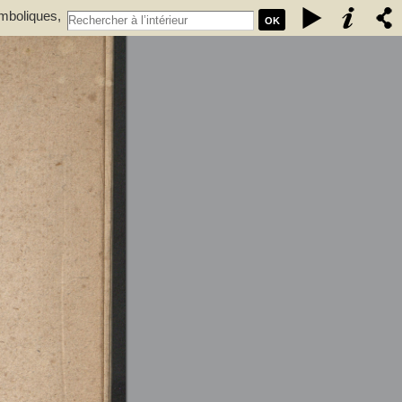
ymboliques,
OK
r.