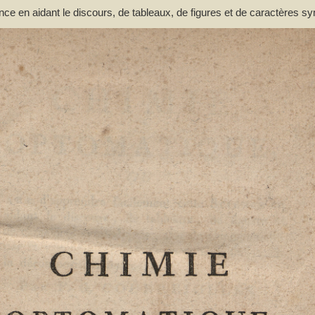
nce en aidant le discours, de tableaux, de figures et de caractères s
n et de la décomposition des corps par F. G. Courrejolles. Livre premie