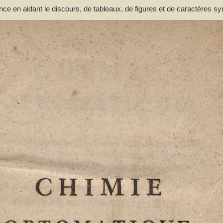
nce en aidant le discours, de tableaux, de figures et de caractères s
n et de la décomposition des corps par F. G. Courrejolles. Livre premie