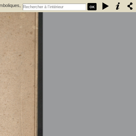
ymboliques,
OK
r.