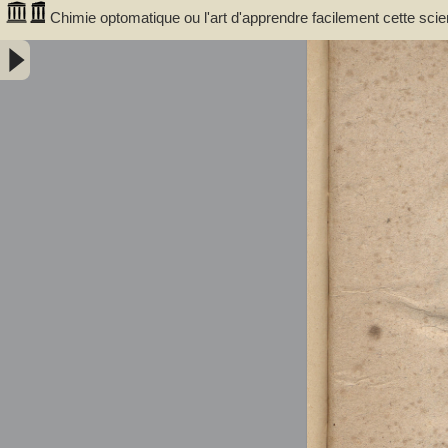
Chimie optomatique ou l'art d'apprendre facilement cette scie
afin de mieux saisir, par la vue, les rapports de la compositio
Minéraux - Courrejolles, François-Gabriel