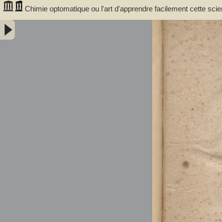
Chimie optomatique ou l'art d'apprendre facilement cette scie
afin de mieux saisir, par la vue, les rapports de la compositio
Minéraux - Courrejolles, François-Gabriel