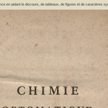
nce en aidant le discours, de tableaux, de figures et de caractères s
n et de la décomposition des corps par F. G. Courrejolles. Livre premie