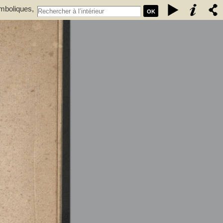
ymboliques,
OK
r.