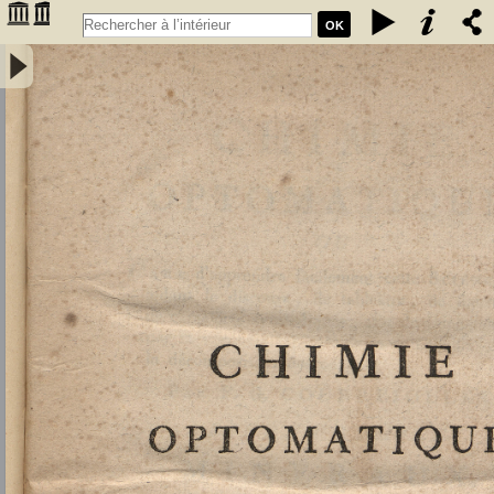
OK
Chimie optomatique ou l'art d'apprendre facilement cette science en
aidant le discours, de tableaux, de figures et de caractères
symboliques, afin de mieux saisir, par la vue, les rapports de la
composition et de la décomposition des corps par F. G. Courrejolles.
Livre premier. Minéraux - Courrejolles, François-Gabriel