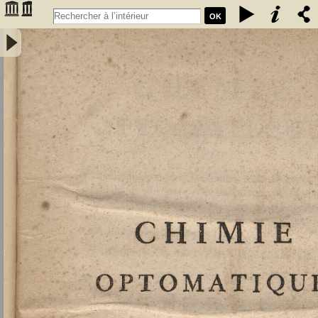
OK
Chimie optomatique ou l'art d'apprendre facilement cette science en
aidant le discours, de tableaux, de figures et de caractères
symboliques, afin de mieux saisir, par la vue, les rapports de la
composition et de la décomposition des corps par F. G. Courrejolles.
Livre premier. Minéraux - Courrejolles, François-Gabriel