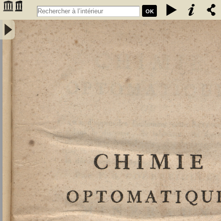
OK
Chimie optomatique ou l'art d'apprendre facilement cette science en
aidant le discours, de tableaux, de figures et de caractères
symboliques, afin de mieux saisir, par la vue, les rapports de la
composition et de la décomposition des corps par F. G. Courrejolles.
Livre premier. Minéraux - Courrejolles, François-Gabriel