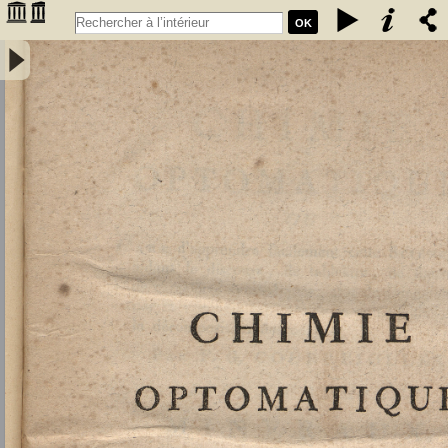
OK
Chimie optomatique ou l'art d'apprendre facilement cette science en
aidant le discours, de tableaux, de figures et de caractères
symboliques, afin de mieux saisir, par la vue, les rapports de la
composition et de la décomposition des corps par F. G. Courrejolles.
Livre premier. Minéraux - Courrejolles, François-Gabriel