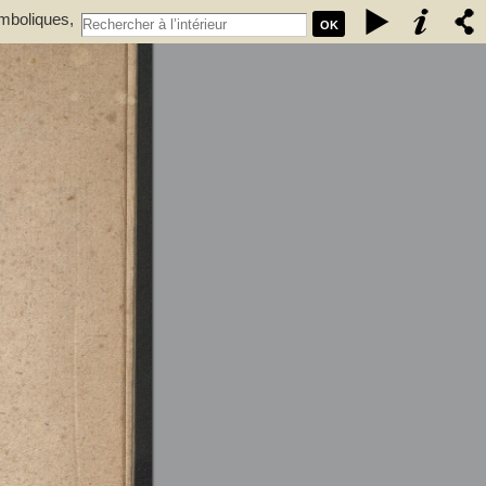
ymboliques,
OK
r.