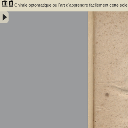
Chimie optomatique ou l'art d'apprendre facilement cette scie
afin de mieux saisir, par la vue, les rapports de la compositio
Minéraux - Courrejolles, François-Gabriel