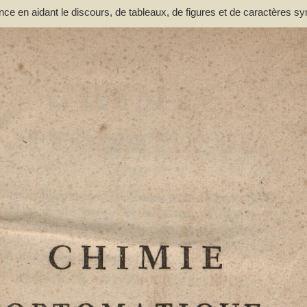
nce en aidant le discours, de tableaux, de figures et de caractères s
n et de la décomposition des corps par F. G. Courrejolles. Livre premie