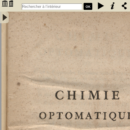
OK
Chimie optomatique ou l'art d'apprendre facilement cette science en
aidant le discours, de tableaux, de figures et de caractères
symboliques, afin de mieux saisir, par la vue, les rapports de la
composition et de la décomposition des corps par F. G. Courrejolles.
Livre premier. Minéraux - Courrejolles, François-Gabriel