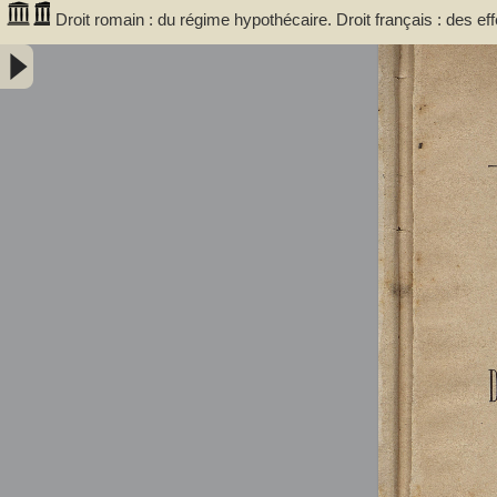
Droit romain : du régime hypothécaire. Droit français : des eff