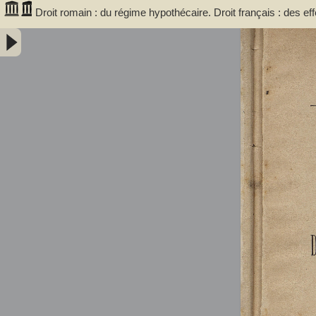
Droit romain : du régime hypothécaire. Droit français : des eff