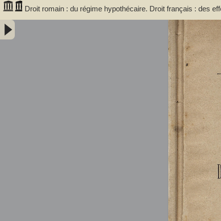
Droit romain : du régime hypothécaire. Droit français : des eff