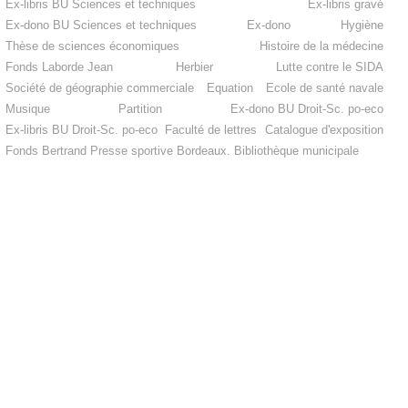
Ex-libris BU Sciences et techniques
Ex-libris gravé
Ex-dono BU Sciences et techniques
Ex-dono
Hygiène
Thèse de sciences économiques
Histoire de la médecine
Fonds Laborde Jean
Herbier
Lutte contre le SIDA
Société de géographie commerciale
Equation
Ecole de santé navale
Musique
Partition
Ex-dono BU Droit-Sc. po-eco
Ex-libris BU Droit-Sc. po-eco
Faculté de lettres
Catalogue d'exposition
Fonds Bertrand
Presse sportive
Bordeaux. Bibliothèque municipale