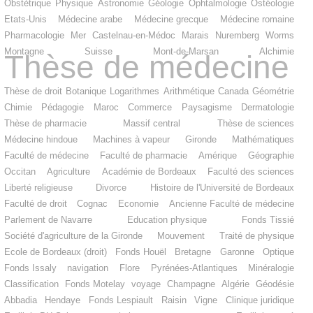
Obstétrique
Physique
Astronomie
Géologie
Ophtalmologie
Ostéologie
Etats-Unis
Médecine arabe
Médecine grecque
Médecine romaine
Pharmacologie
Mer
Castelnau-en-Médoc
Marais
Nuremberg
Worms
Montagne
Suisse
Mont-de-Marsan
Alchimie
Thèse de médecine
Thèse de droit
Botanique
Logarithmes
Arithmétique
Canada
Géométrie
Chimie
Pédagogie
Maroc
Commerce
Paysagisme
Dermatologie
Thèse de pharmacie
Massif central
Thèse de sciences
Médecine hindoue
Machines à vapeur
Gironde
Mathématiques
Faculté de médecine
Faculté de pharmacie
Amérique
Géographie
Occitan
Agriculture
Académie de Bordeaux
Faculté des sciences
Liberté religieuse
Divorce
Histoire de l'Université de Bordeaux
Faculté de droit
Cognac
Economie
Ancienne Faculté de médecine
Parlement de Navarre
Education physique
Fonds Tissié
Société d'agriculture de la Gironde
Mouvement
Traité de physique
Ecole de Bordeaux (droit)
Fonds Houël
Bretagne
Garonne
Optique
Fonds Issaly
navigation
Flore
Pyrénées-Atlantiques
Minéralogie
Classification
Fonds Motelay
voyage
Champagne
Algérie
Géodésie
Abbadia
Hendaye
Fonds Lespiault
Raisin
Vigne
Clinique juridique