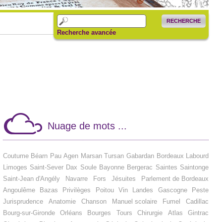
RECHERCHE
Recherche avancée
Nuage de mots ...
Coutume
Béarn
Pau
Agen
Marsan
Tursan
Gabardan
Bordeaux
Labourd
Limoges
Saint-Sever
Dax
Soule
Bayonne
Bergerac
Saintes
Saintonge
Saint-Jean d'Angély
Navarre
Fors
Jésuites
Parlement de Bordeaux
Angoulême
Bazas
Privilèges
Poitou
Vin
Landes
Gascogne
Peste
Jurisprudence
Anatomie
Chanson
Manuel scolaire
Fumel
Cadillac
Bourg-sur-Gironde
Orléans
Bourges
Tours
Chirurgie
Atlas
Gintrac