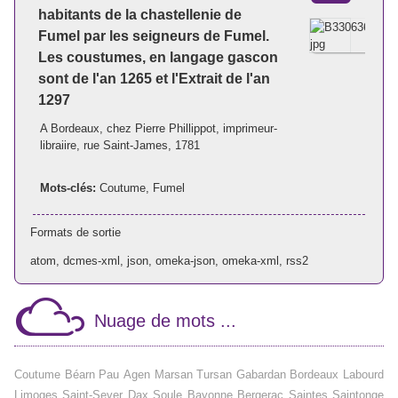
habitants de la chastellenie de
Fumel par les seigneurs de Fumel.
Les coustumes, en langage gascon
sont de l'an 1265 et l'Extrait de l'an
1297
A Bordeaux, chez Pierre Phillippot, imprimeur-
libraiire, rue Saint-James, 1781
Mots-clés:
Coutume
,
Fumel
Formats de sortie
atom
,
dcmes-xml
,
json
,
omeka-json
,
omeka-xml
,
rss2
Nuage de mots ...
Coutume
Béarn
Pau
Agen
Marsan
Tursan
Gabardan
Bordeaux
Labourd
Limoges
Saint-Sever
Dax
Soule
Bayonne
Bergerac
Saintes
Saintonge