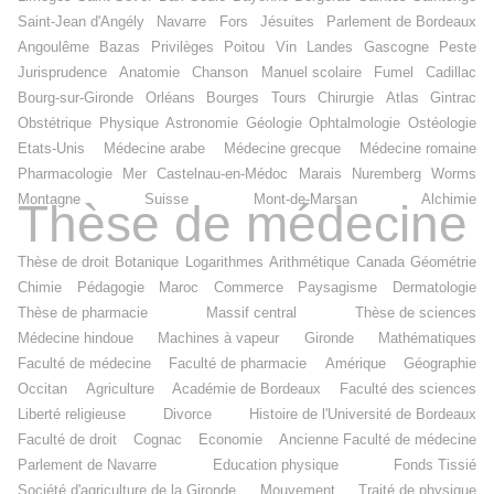
Saint-Jean d'Angély
Navarre
Fors
Jésuites
Parlement de Bordeaux
Angoulême
Bazas
Privilèges
Poitou
Vin
Landes
Gascogne
Peste
Jurisprudence
Anatomie
Chanson
Manuel scolaire
Fumel
Cadillac
Bourg-sur-Gironde
Orléans
Bourges
Tours
Chirurgie
Atlas
Gintrac
Obstétrique
Physique
Astronomie
Géologie
Ophtalmologie
Ostéologie
Etats-Unis
Médecine arabe
Médecine grecque
Médecine romaine
Pharmacologie
Mer
Castelnau-en-Médoc
Marais
Nuremberg
Worms
Montagne
Suisse
Mont-de-Marsan
Alchimie
Thèse de médecine
Thèse de droit
Botanique
Logarithmes
Arithmétique
Canada
Géométrie
Chimie
Pédagogie
Maroc
Commerce
Paysagisme
Dermatologie
Thèse de pharmacie
Massif central
Thèse de sciences
Médecine hindoue
Machines à vapeur
Gironde
Mathématiques
Faculté de médecine
Faculté de pharmacie
Amérique
Géographie
Occitan
Agriculture
Académie de Bordeaux
Faculté des sciences
Liberté religieuse
Divorce
Histoire de l'Université de Bordeaux
Faculté de droit
Cognac
Economie
Ancienne Faculté de médecine
Parlement de Navarre
Education physique
Fonds Tissié
Société d'agriculture de la Gironde
Mouvement
Traité de physique