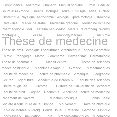
Jurisprudence
Anatomie
Chanson
Manuel scolaire
Fumel
Cadillac
Bourg-sur-Gironde
Orléans
Bourges
Tours
Chirurgie
Atlas
Gintrac
Obstétrique
Physique
Astronomie
Géologie
Ophtalmologie
Ostéologie
Etats-Unis
Médecine arabe
Médecine grecque
Médecine romaine
Pharmacologie
Mer
Castelnau-en-Médoc
Marais
Nuremberg
Worms
Montagne
Suisse
Mont-de-Marsan
Alchimie
Thèse de médecine
Thèse de droit
Botanique
Logarithmes
Arithmétique
Canada
Géométrie
Chimie
Pédagogie
Maroc
Commerce
Paysagisme
Dermatologie
Thèse de pharmacie
Massif central
Thèse de sciences
Médecine hindoue
Machines à vapeur
Gironde
Mathématiques
Faculté de médecine
Faculté de pharmacie
Amérique
Géographie
Occitan
Agriculture
Académie de Bordeaux
Faculté des sciences
Liberté religieuse
Divorce
Histoire de l'Université de Bordeaux
Faculté de droit
Cognac
Economie
Ancienne Faculté de médecine
Parlement de Navarre
Education physique
Fonds Tissié
Société d'agriculture de la Gironde
Mouvement
Traité de physique
Ecole de Bordeaux (droit)
Fonds Houël
Bretagne
Garonne
Optique
Fonds Issaly
navigation
Flore
Pyrénées-Atlantiques
Minéralogie