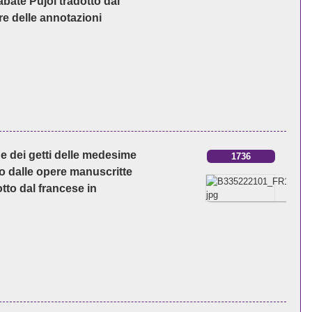
abate Pujol tradotto dal
ore delle annotazioni
 e dei getti delle medesime
1736
to dalle opere manuscritte
otto dal francese in