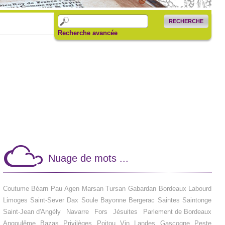
RECHERCHE
Recherche avancée
Nuage de mots ...
Coutume
Béarn
Pau
Agen
Marsan
Tursan
Gabardan
Bordeaux
Labourd
Limoges
Saint-Sever
Dax
Soule
Bayonne
Bergerac
Saintes
Saintonge
Saint-Jean d'Angély
Navarre
Fors
Jésuites
Parlement de Bordeaux
Angoulême
Bazas
Privilèges
Poitou
Vin
Landes
Gascogne
Peste