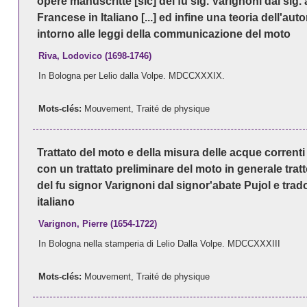
opere manuscritte [sic] del fu sig. Varignoni dal sig. 
Francese in Italiano [...] ed infine una teoria dell'aut
intorno alle leggi della communicazione del moto
Riva, Lodovico (1698-1746)
In Bologna per Lelio dalla Volpe. MDCCXXXIX.
Mots-clés:
Mouvement
,
Traité de physique
Trattato del moto e della misura delle acque correnti
con un trattato preliminare del moto in generale trat
del fu signor Varignoni dal signor'abate Pujol e trad
italiano
Varignon, Pierre (1654-1722)
In Bologna nella stamperia di Lelio Dalla Volpe. MDCCXXXIII
Mots-clés:
Mouvement
,
Traité de physique