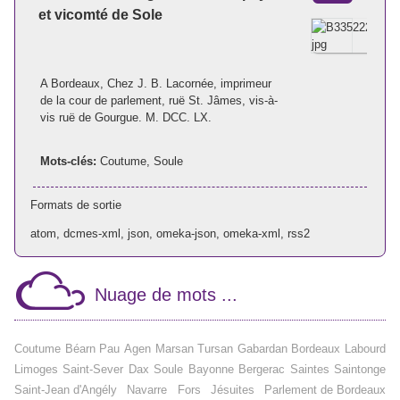
et vicomté de Sole
A Bordeaux, Chez J. B. Lacornée, imprimeur
de la cour de parlement, ruë St. Jâmes, vis-à-
vis ruë de Gourgue. M. DCC. LX.
Mots-clés:
Coutume
,
Soule
Formats de sortie
atom
,
dcmes-xml
,
json
,
omeka-json
,
omeka-xml
,
rss2
Nuage de mots ...
Coutume
Béarn
Pau
Agen
Marsan
Tursan
Gabardan
Bordeaux
Labourd
Limoges
Saint-Sever
Dax
Soule
Bayonne
Bergerac
Saintes
Saintonge
Saint-Jean d'Angély
Navarre
Fors
Jésuites
Parlement de Bordeaux