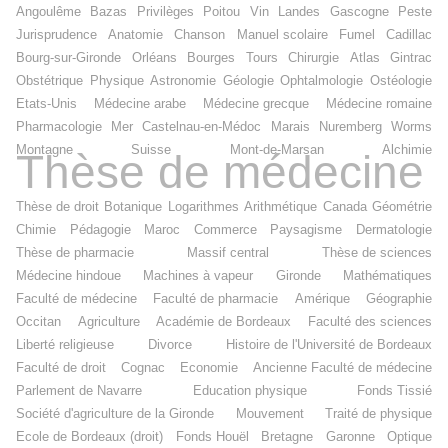
Angoulême
Bazas
Privilèges
Poitou
Vin
Landes
Gascogne
Peste
Jurisprudence
Anatomie
Chanson
Manuel scolaire
Fumel
Cadillac
Bourg-sur-Gironde
Orléans
Bourges
Tours
Chirurgie
Atlas
Gintrac
Obstétrique
Physique
Astronomie
Géologie
Ophtalmologie
Ostéologie
Etats-Unis
Médecine arabe
Médecine grecque
Médecine romaine
Pharmacologie
Mer
Castelnau-en-Médoc
Marais
Nuremberg
Worms
Montagne
Suisse
Mont-de-Marsan
Alchimie
Thèse de médecine
Thèse de droit
Botanique
Logarithmes
Arithmétique
Canada
Géométrie
Chimie
Pédagogie
Maroc
Commerce
Paysagisme
Dermatologie
Thèse de pharmacie
Massif central
Thèse de sciences
Médecine hindoue
Machines à vapeur
Gironde
Mathématiques
Faculté de médecine
Faculté de pharmacie
Amérique
Géographie
Occitan
Agriculture
Académie de Bordeaux
Faculté des sciences
Liberté religieuse
Divorce
Histoire de l'Université de Bordeaux
Faculté de droit
Cognac
Economie
Ancienne Faculté de médecine
Parlement de Navarre
Education physique
Fonds Tissié
Société d'agriculture de la Gironde
Mouvement
Traité de physique
Ecole de Bordeaux (droit)
Fonds Houël
Bretagne
Garonne
Optique