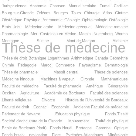
Jurisprudence
Anatomie
Chanson
Manuel scolaire
Fumel
Cadillac
Bourg-sur-Gironde
Orléans
Bourges
Tours
Chirurgie
Atlas
Gintrac
Obstétrique
Physique
Astronomie
Géologie
Ophtalmologie
Ostéologie
Etats-Unis
Médecine arabe
Médecine grecque
Médecine romaine
Pharmacologie
Mer
Castelnau-en-Médoc
Marais
Nuremberg
Worms
Montagne
Suisse
Mont-de-Marsan
Alchimie
Thèse de médecine
Thèse de droit
Botanique
Logarithmes
Arithmétique
Canada
Géométrie
Chimie
Pédagogie
Maroc
Commerce
Paysagisme
Dermatologie
Thèse de pharmacie
Massif central
Thèse de sciences
Médecine hindoue
Machines à vapeur
Gironde
Mathématiques
Faculté de médecine
Faculté de pharmacie
Amérique
Géographie
Occitan
Agriculture
Académie de Bordeaux
Faculté des sciences
Liberté religieuse
Divorce
Histoire de l'Université de Bordeaux
Faculté de droit
Cognac
Economie
Ancienne Faculté de médecine
Parlement de Navarre
Education physique
Fonds Tissié
Société d'agriculture de la Gironde
Mouvement
Traité de physique
Ecole de Bordeaux (droit)
Fonds Houël
Bretagne
Garonne
Optique
Fonds Issaly
navigation
Flore
Pyrénées-Atlantiques
Minéralogie