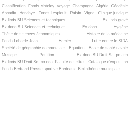
Classification
Fonds Motelay
voyage
Champagne
Algérie
Géodésie
Abbadia
Hendaye
Fonds Lespiault
Raisin
Vigne
Clinique juridique
Ex-libris BU Sciences et techniques
Ex-libris gravé
Ex-dono BU Sciences et techniques
Ex-dono
Hygiène
Thèse de sciences économiques
Histoire de la médecine
Fonds Laborde Jean
Herbier
Lutte contre le SIDA
Société de géographie commerciale
Equation
Ecole de santé navale
Musique
Partition
Ex-dono BU Droit-Sc. po-eco
Ex-libris BU Droit-Sc. po-eco
Faculté de lettres
Catalogue d'exposition
Fonds Bertrand
Presse sportive
Bordeaux. Bibliothèque municipale