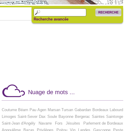
RECHERCHE
Recherche avancée
Nuage de mots ...
Coutume
Béarn
Pau
Agen
Marsan
Tursan
Gabardan
Bordeaux
Labourd
Limoges
Saint-Sever
Dax
Soule
Bayonne
Bergerac
Saintes
Saintonge
Saint-Jean d'Angély
Navarre
Fors
Jésuites
Parlement de Bordeaux
Angoulême
Bazas
Privilèges
Poitou
Vin
Landes
Gascogne
Peste