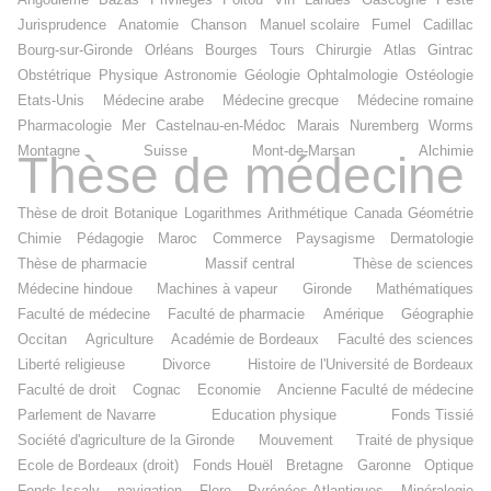
Jurisprudence
Anatomie
Chanson
Manuel scolaire
Fumel
Cadillac
Bourg-sur-Gironde
Orléans
Bourges
Tours
Chirurgie
Atlas
Gintrac
Obstétrique
Physique
Astronomie
Géologie
Ophtalmologie
Ostéologie
Etats-Unis
Médecine arabe
Médecine grecque
Médecine romaine
Pharmacologie
Mer
Castelnau-en-Médoc
Marais
Nuremberg
Worms
Montagne
Suisse
Mont-de-Marsan
Alchimie
Thèse de médecine
Thèse de droit
Botanique
Logarithmes
Arithmétique
Canada
Géométrie
Chimie
Pédagogie
Maroc
Commerce
Paysagisme
Dermatologie
Thèse de pharmacie
Massif central
Thèse de sciences
Médecine hindoue
Machines à vapeur
Gironde
Mathématiques
Faculté de médecine
Faculté de pharmacie
Amérique
Géographie
Occitan
Agriculture
Académie de Bordeaux
Faculté des sciences
Liberté religieuse
Divorce
Histoire de l'Université de Bordeaux
Faculté de droit
Cognac
Economie
Ancienne Faculté de médecine
Parlement de Navarre
Education physique
Fonds Tissié
Société d'agriculture de la Gironde
Mouvement
Traité de physique
Ecole de Bordeaux (droit)
Fonds Houël
Bretagne
Garonne
Optique
Fonds Issaly
navigation
Flore
Pyrénées-Atlantiques
Minéralogie