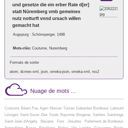
und gesetze die ein erber Rate d[er]
statt Nüremberg vmb gemeines
nutz notturft vnnd ursach willen
gemacht hat
Augspurg : Schönsperger, 1498
Mots-clés:
Coutume
,
Nuremberg
Formats de sortie
atom
,
dcmes-xml
,
json
,
omeka-json
,
omeka-xml
,
rss2
Nuage de mots ...
Coutume
Béarn
Pau
Agen
Marsan
Tursan
Gabardan
Bordeaux
Labourd
Limoges
Saint-Sever
Dax
Soule
Bayonne
Bergerac
Saintes
Saintonge
Saint-Jean d'Angély
Navarre
Fors
Jésuites
Parlement de Bordeaux
Angoulême
Bazas
Privilèges
Poitou
Vin
Landes
Gascogne
Peste