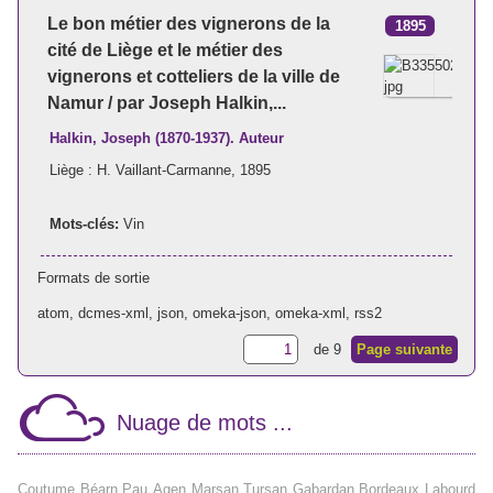
Le bon métier des vignerons de la
1895
cité de Liège et le métier des
vignerons et cotteliers de la ville de
Namur / par Joseph Halkin,...
Halkin, Joseph (1870-1937). Auteur
Liège : H. Vaillant-Carmanne, 1895
Mots-clés:
Vin
Formats de sortie
atom
,
dcmes-xml
,
json
,
omeka-json
,
omeka-xml
,
rss2
de 9
Page suivante
Nuage de mots ...
Coutume
Béarn
Pau
Agen
Marsan
Tursan
Gabardan
Bordeaux
Labourd