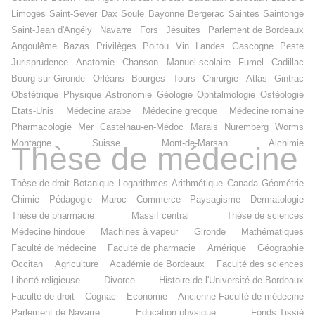
Limoges
Saint-Sever
Dax
Soule
Bayonne
Bergerac
Saintes
Saintonge
Saint-Jean d'Angély
Navarre
Fors
Jésuites
Parlement de Bordeaux
Angoulême
Bazas
Privilèges
Poitou
Vin
Landes
Gascogne
Peste
Jurisprudence
Anatomie
Chanson
Manuel scolaire
Fumel
Cadillac
Bourg-sur-Gironde
Orléans
Bourges
Tours
Chirurgie
Atlas
Gintrac
Obstétrique
Physique
Astronomie
Géologie
Ophtalmologie
Ostéologie
Etats-Unis
Médecine arabe
Médecine grecque
Médecine romaine
Pharmacologie
Mer
Castelnau-en-Médoc
Marais
Nuremberg
Worms
Montagne
Suisse
Mont-de-Marsan
Alchimie
Thèse de médecine
Thèse de droit
Botanique
Logarithmes
Arithmétique
Canada
Géométrie
Chimie
Pédagogie
Maroc
Commerce
Paysagisme
Dermatologie
Thèse de pharmacie
Massif central
Thèse de sciences
Médecine hindoue
Machines à vapeur
Gironde
Mathématiques
Faculté de médecine
Faculté de pharmacie
Amérique
Géographie
Occitan
Agriculture
Académie de Bordeaux
Faculté des sciences
Liberté religieuse
Divorce
Histoire de l'Université de Bordeaux
Faculté de droit
Cognac
Economie
Ancienne Faculté de médecine
Parlement de Navarre
Education physique
Fonds Tissié