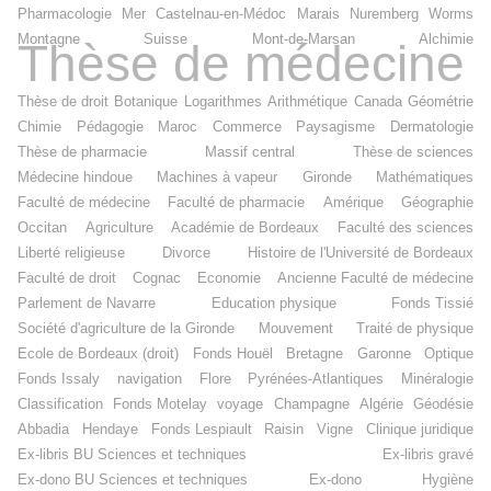
Pharmacologie
Mer
Castelnau-en-Médoc
Marais
Nuremberg
Worms
Montagne
Suisse
Mont-de-Marsan
Alchimie
Thèse de médecine
Thèse de droit
Botanique
Logarithmes
Arithmétique
Canada
Géométrie
Chimie
Pédagogie
Maroc
Commerce
Paysagisme
Dermatologie
Thèse de pharmacie
Massif central
Thèse de sciences
Médecine hindoue
Machines à vapeur
Gironde
Mathématiques
Faculté de médecine
Faculté de pharmacie
Amérique
Géographie
Occitan
Agriculture
Académie de Bordeaux
Faculté des sciences
Liberté religieuse
Divorce
Histoire de l'Université de Bordeaux
Faculté de droit
Cognac
Economie
Ancienne Faculté de médecine
Parlement de Navarre
Education physique
Fonds Tissié
Société d'agriculture de la Gironde
Mouvement
Traité de physique
Ecole de Bordeaux (droit)
Fonds Houël
Bretagne
Garonne
Optique
Fonds Issaly
navigation
Flore
Pyrénées-Atlantiques
Minéralogie
Classification
Fonds Motelay
voyage
Champagne
Algérie
Géodésie
Abbadia
Hendaye
Fonds Lespiault
Raisin
Vigne
Clinique juridique
Ex-libris BU Sciences et techniques
Ex-libris gravé
Ex-dono BU Sciences et techniques
Ex-dono
Hygiène