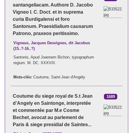
santangeliacam. Authore D. Jacobo
Vigneo I. C. Doct. et in suprema
curia Burdigalensi et foro
Santonum. Praesidialium causarum
Patrono, praxeos peritissimo.
Vigneus, Jacques Desvignes, dit Jacobus
(15..?-16..?)
Santonis, Apud Joannem Bichon, typographum
regium. M. DC. XXXVIII.
Mots-clés:
Coutume
,
Saint-Jean d'Angély
Coutume du siege royal de S.t Jean
1689
d'Angely en Saintonge, interpretée
et commentée par M.e Cosme
Bechet, avocat au parlement de
Paris & siege presidial de Saintes...