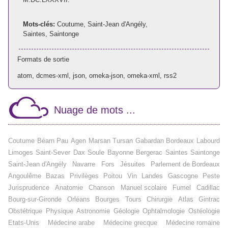
Mots-clés:
Coutume
,
Saint-Jean d'Angély
,
Saintes
,
Saintonge
Formats de sortie
atom
,
dcmes-xml
,
json
,
omeka-json
,
omeka-xml
,
rss2
Nuage de mots ...
Coutume
Béarn
Pau
Agen
Marsan
Tursan
Gabardan
Bordeaux
Labourd
Limoges
Saint-Sever
Dax
Soule
Bayonne
Bergerac
Saintes
Saintonge
Saint-Jean d'Angély
Navarre
Fors
Jésuites
Parlement de Bordeaux
Angoulême
Bazas
Privilèges
Poitou
Vin
Landes
Gascogne
Peste
Jurisprudence
Anatomie
Chanson
Manuel scolaire
Fumel
Cadillac
Bourg-sur-Gironde
Orléans
Bourges
Tours
Chirurgie
Atlas
Gintrac
Obstétrique
Physique
Astronomie
Géologie
Ophtalmologie
Ostéologie
Etats-Unis
Médecine arabe
Médecine grecque
Médecine romaine