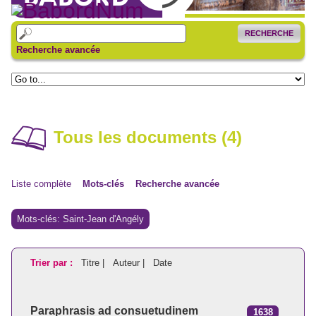
RECHERCHE
Recherche avancée
Tous les documents (4)
Liste complète
Mots-clés
Recherche avancée
Mots-clés: Saint-Jean d'Angély
Trier par :
Titre |
Auteur |
Date
Paraphrasis ad consuetudinem
1638