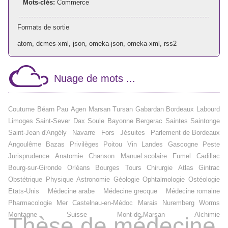
Mots-clés:
Commerce
Formats de sortie
atom
,
dcmes-xml
,
json
,
omeka-json
,
omeka-xml
,
rss2
Nuage de mots ...
Coutume
Béarn
Pau
Agen
Marsan
Tursan
Gabardan
Bordeaux
Labourd
Limoges
Saint-Sever
Dax
Soule
Bayonne
Bergerac
Saintes
Saintonge
Saint-Jean d'Angély
Navarre
Fors
Jésuites
Parlement de Bordeaux
Angoulême
Bazas
Privilèges
Poitou
Vin
Landes
Gascogne
Peste
Jurisprudence
Anatomie
Chanson
Manuel scolaire
Fumel
Cadillac
Bourg-sur-Gironde
Orléans
Bourges
Tours
Chirurgie
Atlas
Gintrac
Obstétrique
Physique
Astronomie
Géologie
Ophtalmologie
Ostéologie
Etats-Unis
Médecine arabe
Médecine grecque
Médecine romaine
Pharmacologie
Mer
Castelnau-en-Médoc
Marais
Nuremberg
Worms
Montagne
Suisse
Mont-de-Marsan
Alchimie
Thèse de médecine