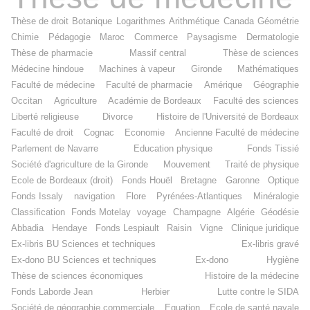
Thèse de droit
Botanique
Logarithmes
Arithmétique
Canada
Géométrie
Chimie
Pédagogie
Maroc
Commerce
Paysagisme
Dermatologie
Thèse de pharmacie
Massif central
Thèse de sciences
Médecine hindoue
Machines à vapeur
Gironde
Mathématiques
Faculté de médecine
Faculté de pharmacie
Amérique
Géographie
Occitan
Agriculture
Académie de Bordeaux
Faculté des sciences
Liberté religieuse
Divorce
Histoire de l'Université de Bordeaux
Faculté de droit
Cognac
Economie
Ancienne Faculté de médecine
Parlement de Navarre
Education physique
Fonds Tissié
Société d'agriculture de la Gironde
Mouvement
Traité de physique
Ecole de Bordeaux (droit)
Fonds Houël
Bretagne
Garonne
Optique
Fonds Issaly
navigation
Flore
Pyrénées-Atlantiques
Minéralogie
Classification
Fonds Motelay
voyage
Champagne
Algérie
Géodésie
Abbadia
Hendaye
Fonds Lespiault
Raisin
Vigne
Clinique juridique
Ex-libris BU Sciences et techniques
Ex-libris gravé
Ex-dono BU Sciences et techniques
Ex-dono
Hygiène
Thèse de sciences économiques
Histoire de la médecine
Fonds Laborde Jean
Herbier
Lutte contre le SIDA
Société de géographie commerciale
Equation
Ecole de santé navale