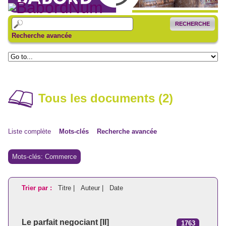
RECHERCHE
Recherche avancée
Tous les documents (2)
Liste complète
Mots-clés
Recherche avancée
Mots-clés: Commerce
Trier par :
Titre |
Auteur |
Date
Le parfait negociant [II]
1763