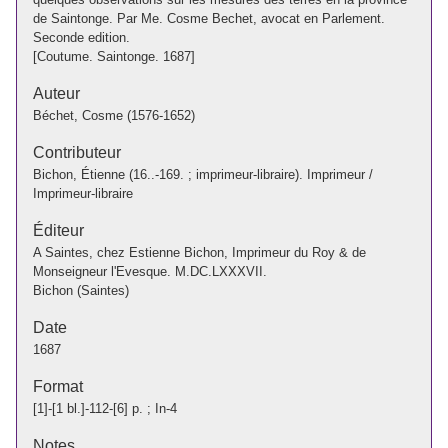
de Saintonge. Par Me. Cosme Bechet, avocat en Parlement.
Seconde edition.
[Coutume. Saintonge. 1687]
Auteur
Béchet, Cosme (1576-1652)
Contributeur
Bichon, Étienne (16..-169. ; imprimeur-libraire). Imprimeur /
Imprimeur-libraire
Éditeur
A Saintes, chez Estienne Bichon, Imprimeur du Roy & de
Monseigneur l'Evesque. M.DC.LXXXVII.
Bichon (Saintes)
Date
1687
Format
[1]-[1 bl.]-112-[6] p. ; In-4
Notes