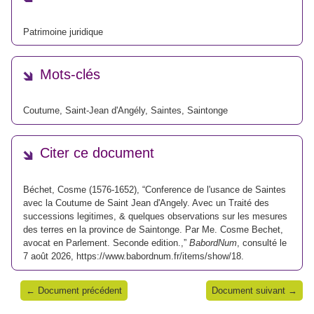
Patrimoine juridique
Mots-clés
Coutume
,
Saint-Jean d'Angély
,
Saintes
,
Saintonge
Citer ce document
Béchet, Cosme (1576-1652), “Conference de l'usance de Saintes
avec la Coutume de Saint Jean d'Angely. Avec un Traité des
successions legitimes, & quelques observations sur les mesures
des terres en la province de Saintonge. Par Me. Cosme Bechet,
avocat en Parlement. Seconde edition.,”
BabordNum
, consulté le
7 août 2026,
https://www.babordnum.fr/items/show/18
.
← Document précédent
Document suivant →