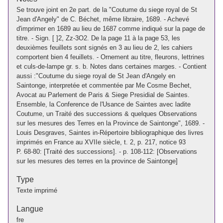
Se trouve joint en 2e part. de la "Coutume du siege royal de St
Jean d'Angely" de C. Béchet, même libraire, 1689. - Achevé
d'imprimer en 1689 au lieu de 1687 comme indiqué sur la page de
titre. - Sign. [ ]2, Zz-3O2. De la page 11 à la page 53, les
deuxièmes feuillets sont signés en 3 au lieu de 2, les cahiers
comportent bien 4 feuillets. - Ornement au titre, fleurons, lettrines
et culs-de-lampe gr. s. b. Notes dans certaines marges. - Contient
aussi :"Coutume du siege royal de St Jean d'Angely en
Saintonge, interpretée et commentée par Me Cosme Bechet,
Avocat au Parlement de Paris & Siege Presidial de Saintes.
Ensemble, la Conference de l'Usance de Saintes avec ladite
Coutume, un Traité des successions & quelques Observations
sur les mesures des Terres en la Province de Saintonge", 1689. -
Louis Desgraves, Saintes in-Répertoire bibliographique des livres
imprimés en France au XVIIe siècle, t. 2, p. 217, notice 93
P. 68-80: [Traité des successions]. - p. 108-112: [Observations
sur les mesures des terres en la province de Saintonge]
Type
Texte imprimé
Langue
fre