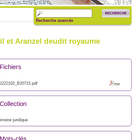
RECHERCHE
Recherche avancée
l et Aranzel deudit royaume
Fichiers
5222102_B20715.pdf
Collection
imoine juridique
Mots-clés