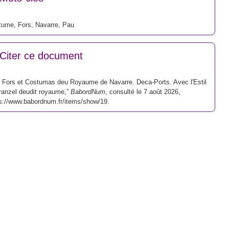
tume
,
Fors
,
Navarre
,
Pau
Citer ce document
 Fors et Costumas deu Royaume de Navarre. Deca-Ports. Avec l'Estil
ranzel deudit royaume,”
BabordNum
, consulté le 7 août 2026,
s://www.babordnum.fr/items/show/19
.