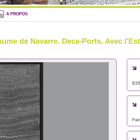
A PROPOS
me de Navarre. Deca-Ports. Avec l'Esti
B33
Patr