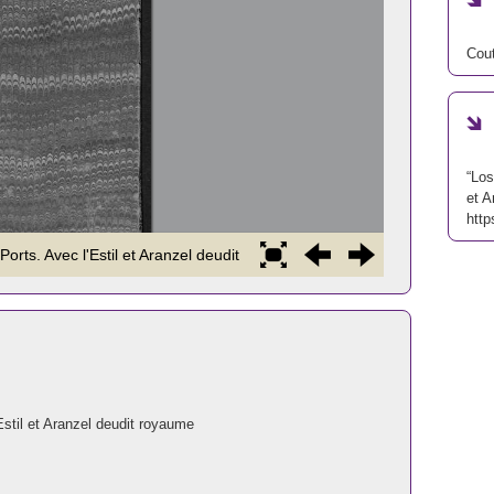
Cou
“Los
et A
http
til et Aranzel deudit royaume