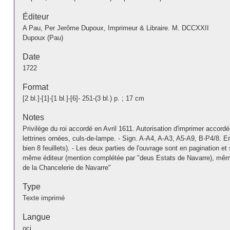
Éditeur
A Pau, Per Jerôme Dupoux, Imprimeur & Libraire. M. DCCXXII
Dupoux (Pau)
Date
1722
Format
[2 bl.]-[1]-[1 bl.]-[6]- 251-(3 bl.) p. ; 17 cm
Notes
Privilège du roi accordé en Avril 1611. Autorisation d'imprimer accor
lettrines ornées, culs-de-lampe. - Sign. A-A4, A-A3, A5-A9, B-P4/8. Err
bien 8 feuillets). - Les deux parties de l'ouvrage sont en pagination 
même éditeur (mention complétée par "deus Estats de Navarre), même da
de la Chancelerie de Navarre"
Type
Texte imprimé
Langue
oci