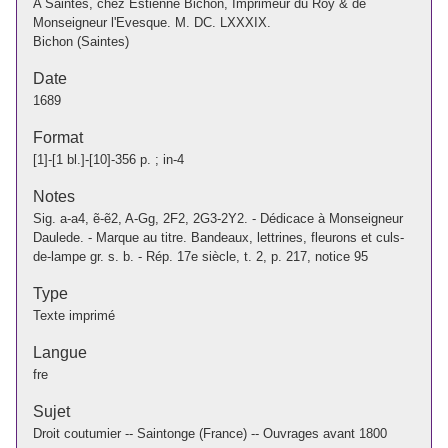
A Saintes, chez Estienne Bichon, Imprimeur du Roy & de
Monseigneur l'Evesque. M. DC. LXXXIX.
Bichon (Saintes)
Date
1689
Format
[1]-[1 bl.]-[10]-356 p. ; in-4
Notes
Sig. a-a4, ẽ-ẽ2, A-Gg, 2F2, 2G3-2Y2. - Dédicace à Monseigneur
Daulede. - Marque au titre. Bandeaux, lettrines, fleurons et culs-
de-lampe gr. s. b. - Rép. 17e siècle, t. 2, p. 217, notice 95
Type
Texte imprimé
Langue
fre
Sujet
Droit coutumier -- Saintonge (France) -- Ouvrages avant 1800