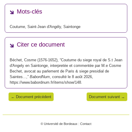
Mots-clés
Coutume
,
Saint-Jean d'Angély
,
Saintonge
Citer ce document
Béchet, Cosme (1576-1652), “Coutume du siege royal de S.t Jean
d'Angely en Saintonge, interpretée et commentée par M.e Cosme
Bechet, avocat au parlement de Paris & siege presidial de
Saintes...,”
BabordNum
, consulté le 8 août 2026,
https://www.babordnum.fr/items/show/148
.
← Document précédent
Document suivant →
© Université de Bordeaux
|
Contact