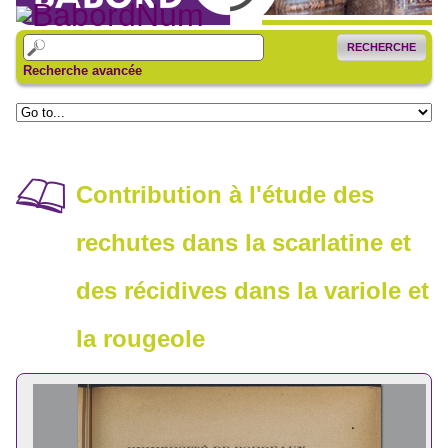
RECHERCHE
Recherche avancée
Contribution à l'étude des
rechutes dans la scarlatine et
des récidives dans la variole et
la rougeole