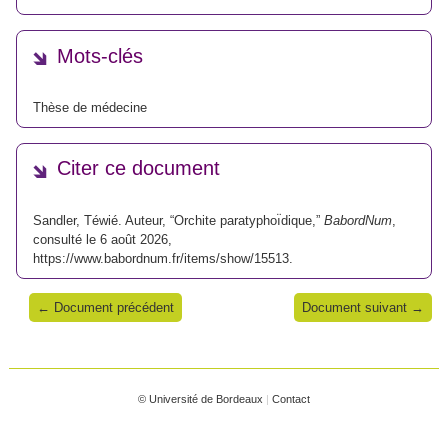
Mots-clés
Thèse de médecine
Citer ce document
Sandler, Téwié. Auteur, “Orchite paratyphoı̈dique,”
BabordNum
,
consulté le 6 août 2026,
https://www.babordnum.fr/items/show/15513
.
← Document précédent
Document suivant →
© Université de Bordeaux
|
Contact