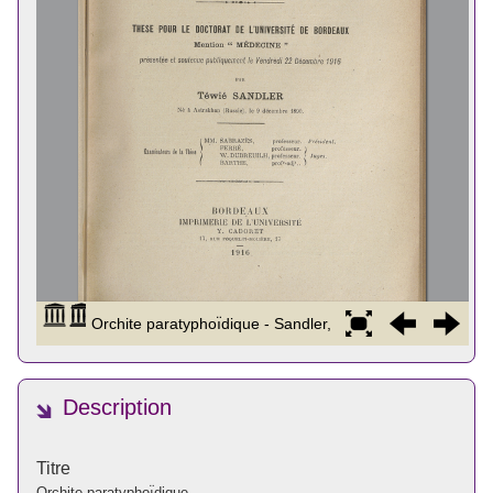
Description
Titre
Orchite paratyphoı̈dique