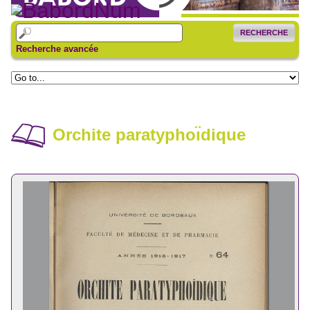
RECHERCHE
Recherche avancée
Orchite paratyphoı̈dique