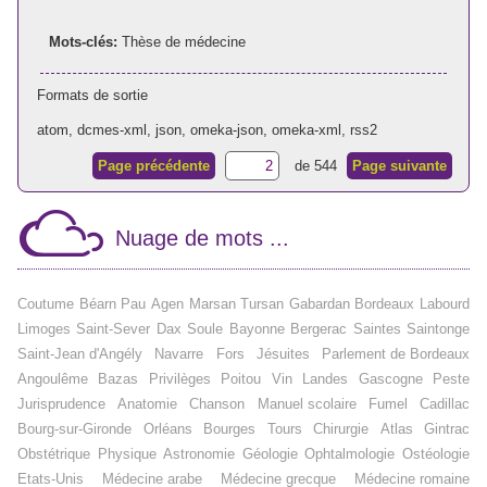
Mots-clés:
Thèse de médecine
Formats de sortie
atom
,
dcmes-xml
,
json
,
omeka-json
,
omeka-xml
,
rss2
Page précédente
de 544
Page suivante
Nuage de mots ...
Coutume
Béarn
Pau
Agen
Marsan
Tursan
Gabardan
Bordeaux
Labourd
Limoges
Saint-Sever
Dax
Soule
Bayonne
Bergerac
Saintes
Saintonge
Saint-Jean d'Angély
Navarre
Fors
Jésuites
Parlement de Bordeaux
Angoulême
Bazas
Privilèges
Poitou
Vin
Landes
Gascogne
Peste
Jurisprudence
Anatomie
Chanson
Manuel scolaire
Fumel
Cadillac
Bourg-sur-Gironde
Orléans
Bourges
Tours
Chirurgie
Atlas
Gintrac
Obstétrique
Physique
Astronomie
Géologie
Ophtalmologie
Ostéologie
Etats-Unis
Médecine arabe
Médecine grecque
Médecine romaine