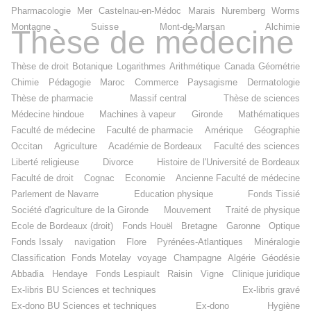
Pharmacologie
Mer
Castelnau-en-Médoc
Marais
Nuremberg
Worms
Montagne
Suisse
Mont-de-Marsan
Alchimie
Thèse de médecine
Thèse de droit
Botanique
Logarithmes
Arithmétique
Canada
Géométrie
Chimie
Pédagogie
Maroc
Commerce
Paysagisme
Dermatologie
Thèse de pharmacie
Massif central
Thèse de sciences
Médecine hindoue
Machines à vapeur
Gironde
Mathématiques
Faculté de médecine
Faculté de pharmacie
Amérique
Géographie
Occitan
Agriculture
Académie de Bordeaux
Faculté des sciences
Liberté religieuse
Divorce
Histoire de l'Université de Bordeaux
Faculté de droit
Cognac
Economie
Ancienne Faculté de médecine
Parlement de Navarre
Education physique
Fonds Tissié
Société d'agriculture de la Gironde
Mouvement
Traité de physique
Ecole de Bordeaux (droit)
Fonds Houël
Bretagne
Garonne
Optique
Fonds Issaly
navigation
Flore
Pyrénées-Atlantiques
Minéralogie
Classification
Fonds Motelay
voyage
Champagne
Algérie
Géodésie
Abbadia
Hendaye
Fonds Lespiault
Raisin
Vigne
Clinique juridique
Ex-libris BU Sciences et techniques
Ex-libris gravé
Ex-dono BU Sciences et techniques
Ex-dono
Hygiène