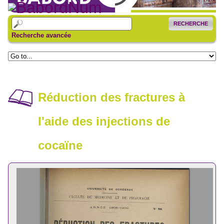
RECHERCHE
Recherche avancée
Réduction des fractures à
l'aide des injections de
cocaïne