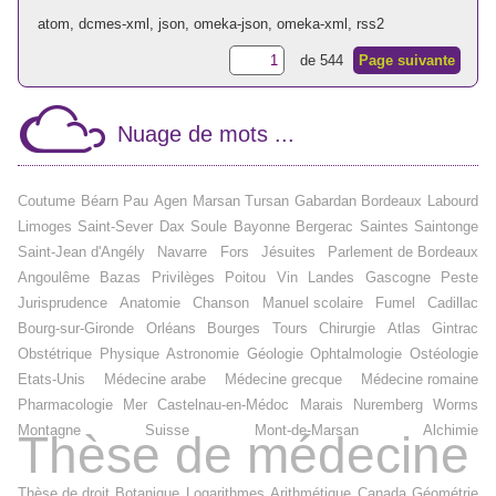
atom
,
dcmes-xml
,
json
,
omeka-json
,
omeka-xml
,
rss2
de 544
Page suivante
Nuage de mots ...
Coutume
Béarn
Pau
Agen
Marsan
Tursan
Gabardan
Bordeaux
Labourd
Limoges
Saint-Sever
Dax
Soule
Bayonne
Bergerac
Saintes
Saintonge
Saint-Jean d'Angély
Navarre
Fors
Jésuites
Parlement de Bordeaux
Angoulême
Bazas
Privilèges
Poitou
Vin
Landes
Gascogne
Peste
Jurisprudence
Anatomie
Chanson
Manuel scolaire
Fumel
Cadillac
Bourg-sur-Gironde
Orléans
Bourges
Tours
Chirurgie
Atlas
Gintrac
Obstétrique
Physique
Astronomie
Géologie
Ophtalmologie
Ostéologie
Etats-Unis
Médecine arabe
Médecine grecque
Médecine romaine
Pharmacologie
Mer
Castelnau-en-Médoc
Marais
Nuremberg
Worms
Montagne
Suisse
Mont-de-Marsan
Alchimie
Thèse de médecine
Thèse de droit
Botanique
Logarithmes
Arithmétique
Canada
Géométrie