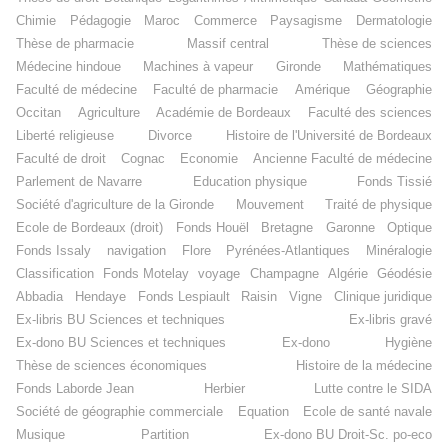
Chimie
Pédagogie
Maroc
Commerce
Paysagisme
Dermatologie
Thèse de pharmacie
Massif central
Thèse de sciences
Médecine hindoue
Machines à vapeur
Gironde
Mathématiques
Faculté de médecine
Faculté de pharmacie
Amérique
Géographie
Occitan
Agriculture
Académie de Bordeaux
Faculté des sciences
Liberté religieuse
Divorce
Histoire de l'Université de Bordeaux
Faculté de droit
Cognac
Economie
Ancienne Faculté de médecine
Parlement de Navarre
Education physique
Fonds Tissié
Société d'agriculture de la Gironde
Mouvement
Traité de physique
Ecole de Bordeaux (droit)
Fonds Houël
Bretagne
Garonne
Optique
Fonds Issaly
navigation
Flore
Pyrénées-Atlantiques
Minéralogie
Classification
Fonds Motelay
voyage
Champagne
Algérie
Géodésie
Abbadia
Hendaye
Fonds Lespiault
Raisin
Vigne
Clinique juridique
Ex-libris BU Sciences et techniques
Ex-libris gravé
Ex-dono BU Sciences et techniques
Ex-dono
Hygiène
Thèse de sciences économiques
Histoire de la médecine
Fonds Laborde Jean
Herbier
Lutte contre le SIDA
Société de géographie commerciale
Equation
Ecole de santé navale
Musique
Partition
Ex-dono BU Droit-Sc. po-eco