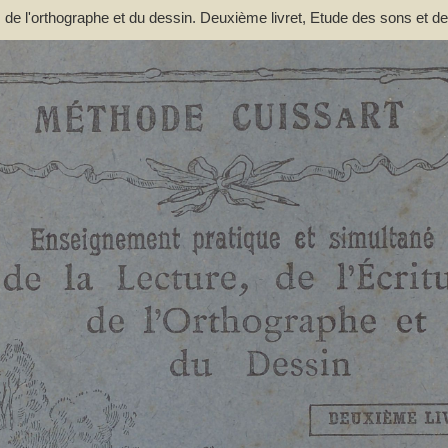
e, de l'orthographe et du dessin. Deuxième livret, Etude des sons et d
nts à la lecture expressive et à l'intelligence de la langue : contenan
; d'après la méthode de M. Lacabe,.... - [nouv. éd.] - Cuissart, Eugène