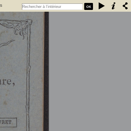
es
OK
t 76
 (1835-1896). Auteur