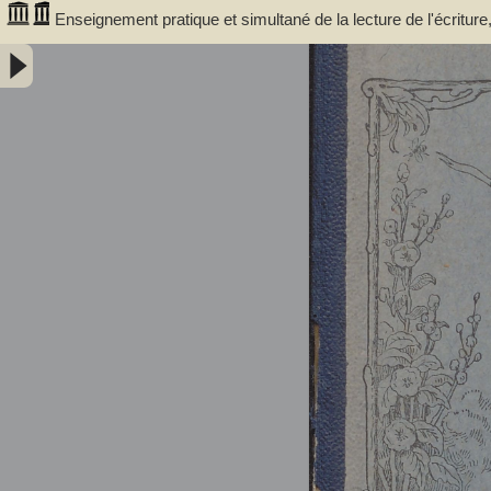
Enseignement pratique et simultané de la lecture de l'écritur
articulations composés : méthode rationnelle préparant les enfa
vignettes et des notions élémentaires de dessin / par E. Cuissart,... 