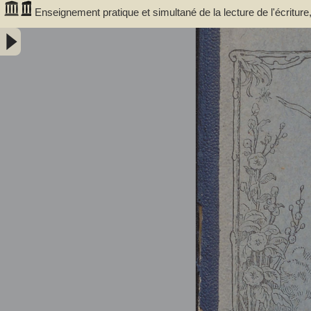
Enseignement pratique et simultané de la lecture de l'écritur
articulations composés : méthode rationnelle préparant les enfa
vignettes et des notions élémentaires de dessin / par E. Cuissart,... 