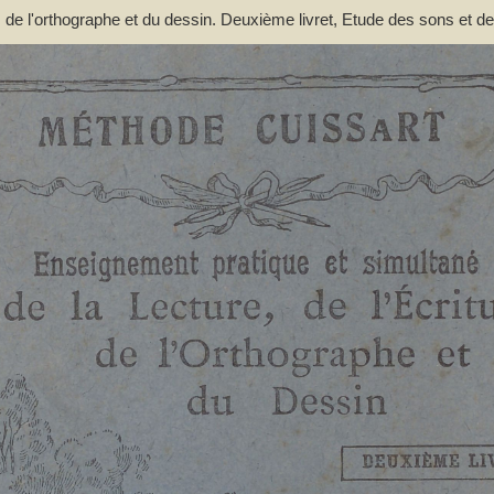
e, de l'orthographe et du dessin. Deuxième livret, Etude des sons et d
nts à la lecture expressive et à l'intelligence de la langue : contenan
; d'après la méthode de M. Lacabe,.... - [nouv. éd.] - Cuissart, Eugène