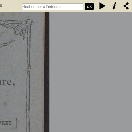
es
OK
t 76
 (1835-1896). Auteur