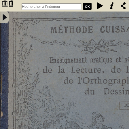
OK
Enseignement pratique et simultané de la lecture de l'écriture, de
l'orthographe et du dessin. Deuxième livret, Etude des sons et des
articulations composés : méthode rationnelle préparant les enfants à
la lecture expressive et à l'intelligence de la langue : contenant 76
vignettes et des notions élémentaires de dessin / par E. Cuissart,... ;
d'après la méthode de M. Lacabe,.... - [nouv. éd.] - Cuissart, Eugène
(1835-1896). Auteur