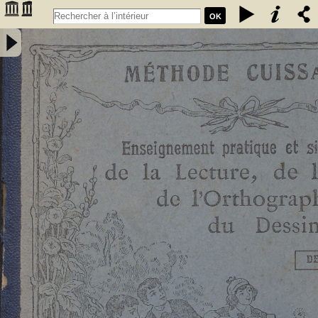
OK
Enseignement pratique et simultané de la lecture de l'écriture, de
l'orthographe et du dessin. Deuxième livret, Etude des sons et des
articulations composés : méthode rationnelle préparant les enfants à
la lecture expressive et à l'intelligence de la langue : contenant 76
vignettes et des notions élémentaires de dessin / par E. Cuissart,... ;
d'après la méthode de M. Lacabe,.... - [nouv. éd.] - Cuissart, Eugène
(1835-1896). Auteur